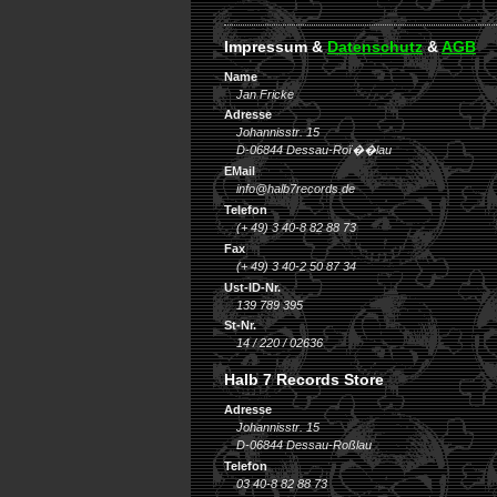
Impressum &
Datenschutz
&
AGB
Name
Jan Fricke
Adresse
Johannisstr. 15
D-06844 Dessau-Roï��lau
EMail
info@halb7records.de
Telefon
(+ 49) 3 40-8 82 88 73
Fax
(+ 49) 3 40-2 50 87 34
Ust-ID-Nr.
139 789 395
St-Nr.
14 / 220 / 02636
Halb 7 Records Store
Adresse
Johannisstr. 15
D-06844 Dessau-Roßlau
Telefon
03 40-8 82 88 73