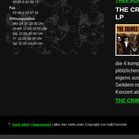
THEE FLA
03 40-8 82 88 73
THE CR
Fax
03 40-2 50 87 34
LP
Öffnungszeiten
Mo: 14:30-18:30 Uhr
Di+Mi: 11:00-18:30 Uhr
Do: 11:00-20:00 Uhr
Fr: 11:00-18:30 Uhr
Sa: 11:00-18:00 Uhr
die 4 komp
plötzliche
eigens aus
Seitdem ro
Konzert al
THE CRIM
nach oben
|
Impressum
| alles hier steht unter Copyright von halb7records