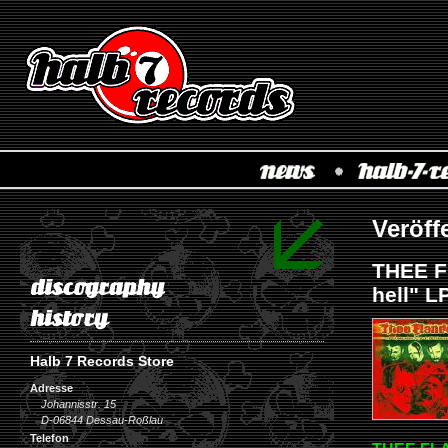
Veröff
THEE F
hell" L
Halb 7 Records Store
Adresse
Johannisstr. 15
D-06844 Dessau-Roßlau
Telefon